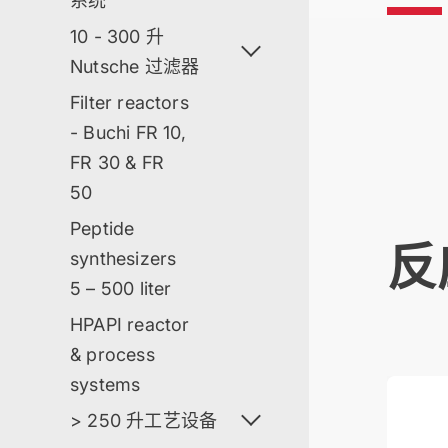
系统
10 - 300 升
Nutsche 过滤器
Filter reactors
- Buchi FR 10,
FR 30 & FR
50
Peptide
反
synthesizers
5 – 500 liter
HPAPI reactor
& process
systems
miniPil
> 250 升工艺设备