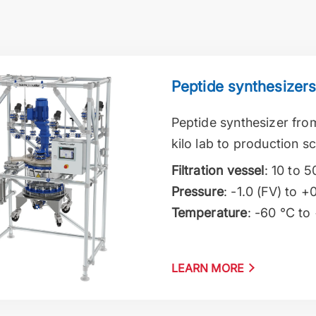
 synthesizers 5 – 500 liter
Peptide synthesizers 
Peptide synthesizer from
kilo lab to production sc
Filtration vessel
: 10 to 5
Pressure
: -1.0 (FV) to +
Temperature
: -60 °C to
LEARN MORE