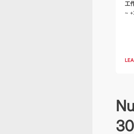
工
~ +
LEA
Nu
30