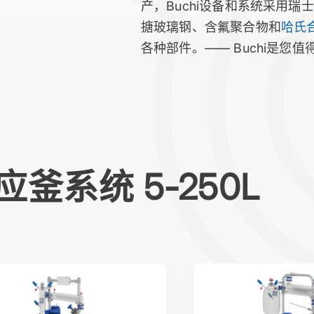
产，Buchi设备和系统采用
搪玻璃钢、含氟聚合物和
哈氏
各种部件。—— Buchi是您
应釜系统 5-250L
ot®
midiPilot®