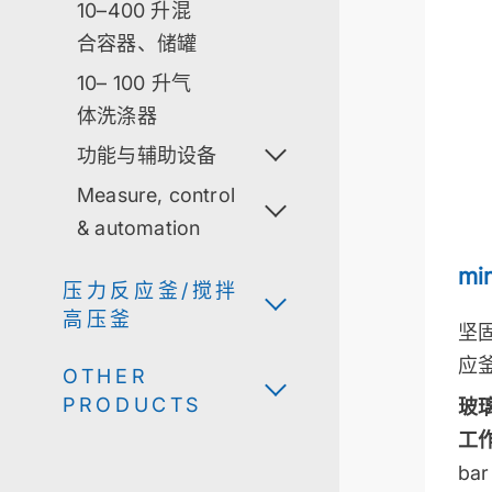
10–400 升混
合容器、储罐
10– 100 升气
体洗涤器
功能与辅助设备
Measure, control
& automation
min
压力反应釜/搅拌
高压釜
坚
应
OTHER
PRODUCTS
玻
工
bar