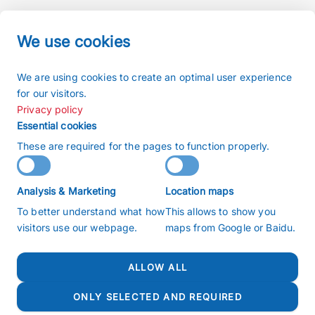
We use cookies
Imprint
We are using cookies to create an optimal user experience
Terms and conditions
for our visitors.
Privacy policy
Privacy policy
Sitemap
Essential cookies
Search
These are required for the pages to function properly.
Copyright 2026 © buchiglasuster
Analysis & Marketing
Location maps
沪ICP备2022009166号
To better understand what how
This allows to show you
沪公网安备31011202020859号
visitors use our webpage.
maps from Google or Baidu.
ALLOW ALL
ONLY SELECTED AND REQUIRED