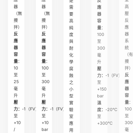
是
反
器
器
高
需
應
（無
（無
壓
要
器
攪
攪
反
高
容
拌）
拌）
應
純
量
：
反
反
器
度
100
應
應
系
與
至
器
器
統
耐
300
容
容
（
化
毫
量
：
量
：
攪
學
升
10
100
拌
腐
壓
至
至
反
蝕
力：
-1（FV）
25
300
應
之
至
毫
毫
器
小
+150
升
升
容
型
bar
壓
壓
量
實
溫
力：
-1（FV）
力：
-1（FV）
100
驗
度：
-20°C
至
至
至
室
至
+10
+10
300
應
+300°C
/
bar
毫
用