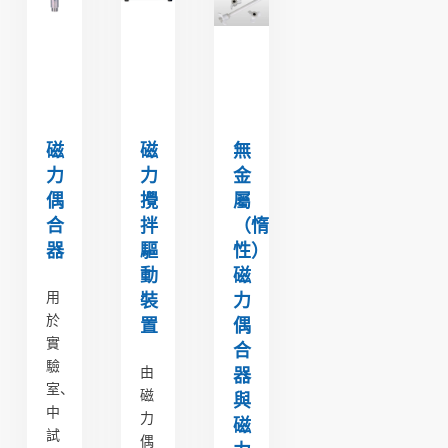
磁
磁
無
力
力
金
偶
攪
屬
合
拌
（惰
器
驅
性）
動
磁
用
裝
力
於
置
偶
實
合
驗
由
器
室、
磁
與
中
力
磁
試
偶