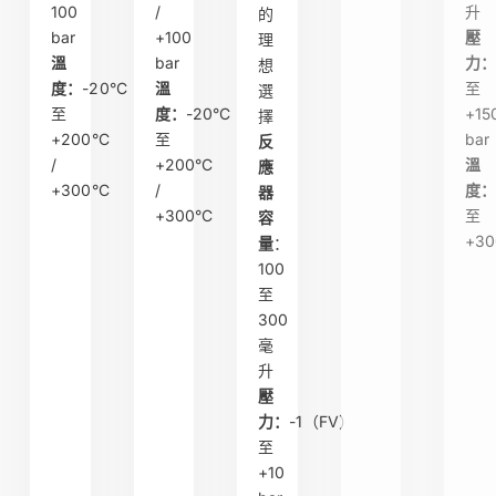
100
/
升
的
bar
+100
壓
理
溫
bar
力
想
度：
-20°C
溫
至
選
至
度：
-20°C
+15
擇
+200°C
至
bar
反
/
+200°C
溫
應
+300°C
/
度
器
+300°C
至
容
+30
量
：
100
至
300
毫
升
壓
力：
-1（FV）
至
+10