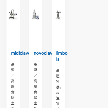
midiclave
novoclave®
limbo
ls
高
高
溫
溫
高
／
／
壓
高
高
容
壓
壓
器，
實
實
高
驗
驗
溫
室
室
實