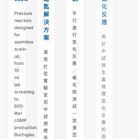
匙
化
Pressure
平
解
反
reactors
行
決
應
designed
進
方
for
行
用
案
seamless
氫
於
scale-
化
中
適
up,
反
試
用
from
應
與
於
10
／
生
從
ml
催
產
實
lab
化
規
驗
screening
劑
模
室
to
測
氫
到
600-
試
化
中
liter
－
反
試
cGMP
加
應
規
production.
速
的
模
Buchiglas
您
高
高