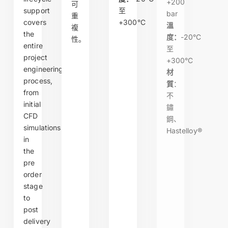
+200
可
support
至
bar
重
covers
+300°C
溫
複
the
度：
-20°C
性。
entire
至
project
+300°C
engineering
材
process,
質
：
from
不
initial
鏽
CFD
鋼、
simulations
Hastelloy®
in
the
pre
order
stage
to
post
delivery