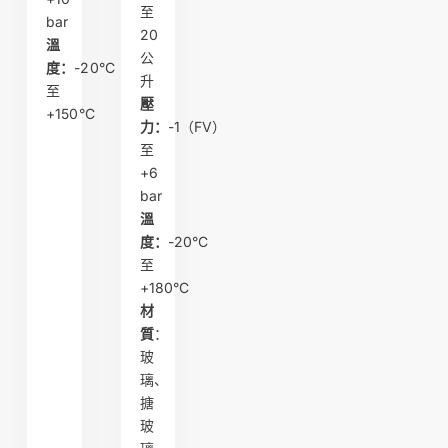
至
bar
20
溫
公
度：
-20°C
升
至
壓
+150°C
力：
-1（FV）
至
+6
bar
溫
度：
-20°C
至
+180°C
材
質
：
玻
璃、
搪
玻