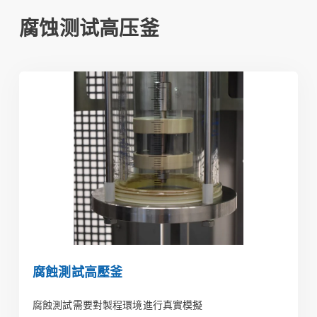
腐蚀测试高压釜
腐蝕測試高壓釜
腐蝕測試高壓釜
腐蝕測試需要對製程環境進行真實模擬