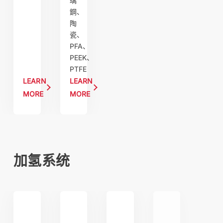
璃
鋼、
陶
瓷、
PFA、
PEEK、
PTFE
LEARN
LEARN
MORE
MORE
加氢系统
Hydrogenation & gas liquid reactions: From screening to produ
bpc 2 氫化反應器－交鑰匙解決方案
PPR 平行高壓反應器系統
中試工廠與生產中的氫