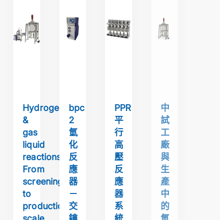
Hydrogenation
bpc
PPR
中
&
2
平
試
gas
氫
行
工
liquid
化
高
廠
reactions:
反
壓
與
From
應
反
生
screening
器
應
產
to
－
器
中
production
交
系
的
scale
鑰
統
氫