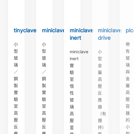
tinyclave
miniclave
miniclave
miniclave
pic
inert
drive
小
小
帶
型
型
有
miniclave
小
玻
玻
玻
inert
型
璃
璃
璃
實
金
／
／
與
驗
屬
鋼
鋼
金
室
高
製
製
屬
惰
壓
實
實
高
性
反
驗
驗
壓
玻
應
室
室
容
璃
器
高
高
器
高
（有
壓
壓
的
壓
攪
反
反
小
釜
拌）
應
應
型