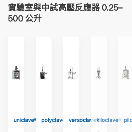
實驗室與中試高壓反應器 0.25–
500 公升
uniclave®
polyclave®
versoclave®
kiloclave®
pilotcl
uniclave®
polyclave®
versoclave®
kiloclave®
pil