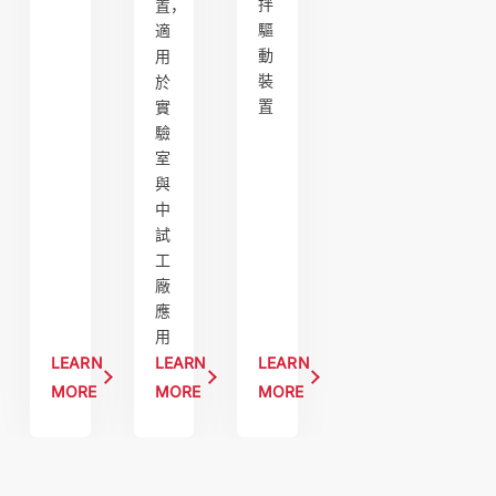
拌
置，
驅
適
動
用
裝
於
置
實
驗
室
與
中
試
工
廠
應
用
LEARN
LEARN
LEARN
MORE
MORE
MORE