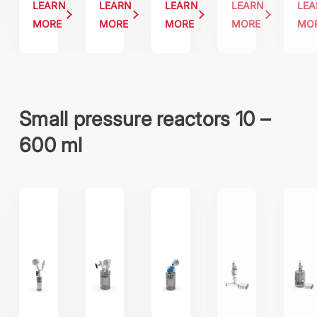
LEARN
LEARN
LEARN
LEARN
LE
MORE
MORE
MORE
MORE
MO
Small pressure reactors 10 –
600 ml
tinyclave
miniclave
miniclave inert
miniclave drive
picocl