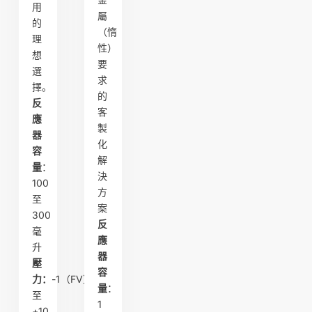
用
屬
的
（惰
理
性）
想
要
選
求
擇。
的
反
客
應
製
器
化
容
解
量
：
決
100
方
至
案
300
反
毫
應
升
器
壓
容
力：
-1（FV）
量
：
至
1
+10