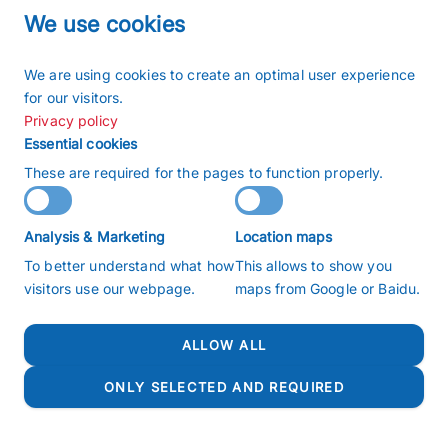
We use cookies
压力反应釜/搅拌高压釜 产品筛
We are using cookies to create an optimal user experience
for our visitors.
选
Privacy policy
Essential cookies
These are required for the pages to function properly.
Analysis & Marketing
Location maps
To better understand what how
This allows to show you
visitors use our webpage.
maps from Google or Baidu.
ALLOW ALL
ONLY SELECTED AND REQUIRED
產品