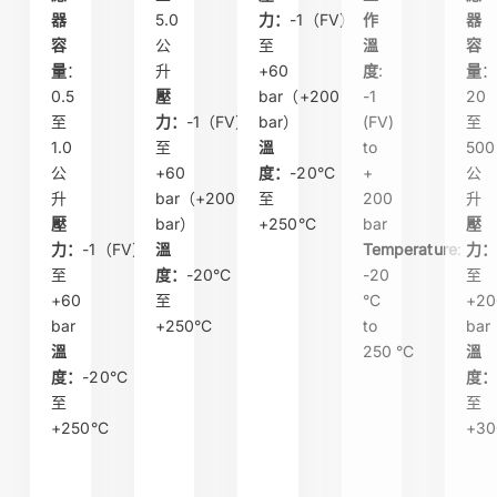
器
5.0
力：
-1（FV）
作
器
容
公
至
溫
容
量
：
升
+60
度
:
量
0.5
壓
bar（+200
-1
20
至
力：
-1（FV）
bar）
(FV)
至
1.0
至
溫
to
500
公
+60
度：
-20°C
+
公
升
bar（+200
至
200
升
壓
bar）
+250°C
bar
壓
力：
-1（FV）
溫
Temperature
:
力
至
度：
-20°C
-20
至
+60
至
°C
+20
bar
+250°C
to
bar
溫
250 °C
溫
度：
-20°C
度
至
至
+250°C
+30