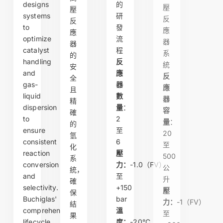
designs
的
壓
壓
systems
研
反
反
to
發
應
應
optimize
流
器
器
catalyst
程
系
的
handling
反
統
安
and
應
反
全
gas-
器
應
且
liquid
數
器
精
dispersion
量
：
容
確
to
2
量
：
的
ensure
至
20
氫
consistent
6
至
化
reaction
壓
500
系
conversion
力：
-1.0（FV）
公
統，
and
至
升
確
selectivity.
+150
壓
保
Buchiglas'
bar
力：
-1（FV）
結
comprehensive
溫
至
果
lifecycle
度：
-20°C