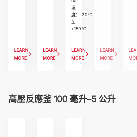
bar
溫
度：
-20°C
至
+150°C
LEARN
LEARN
LEARN
LEARN
LE
MORE
MORE
MORE
MORE
MO
高壓反應釜 100 毫升–5 公升
midiclave
novoclave®
limbo ls