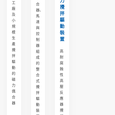
力
工
合
攪
廠
器、
拌
及
馬
驅
小
達
動
規
與
模
裝
控
生
置
制
產
器
攪
高
組
拌
耐
成
驅
腐
的
動
蝕
整
的
性
合
磁
高
式
力
壓
攪
偶
反
拌
合
應
驅
器
器
動
攪
裝