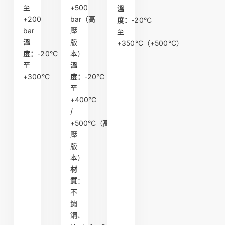
至
+500
溫
+200
bar（高
度：
-20°C
bar
壓
至
溫
版
+350°C（+500°C）
度：
-20°C
本）
至
溫
+300°C
度：
-20°C
至
+400°C
/
+500°C（高
壓
版
本）
材
質
：
不
鏽
鋼、