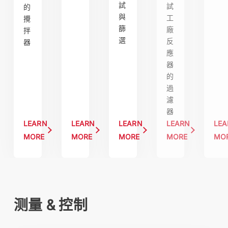
試
試
的
與
工
攪
篩
廠
拌
選
反
器
應
器
的
過
濾
器
LEARN
LEARN
LEARN
LEARN
LE
MORE
MORE
MORE
MORE
MO
测量 & 控制