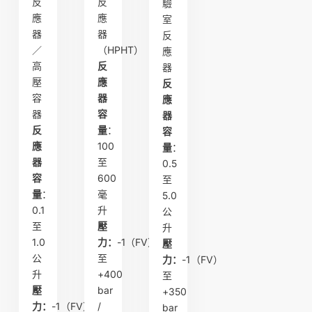
反
反
驗
應
應
室
器
器
反
／
（HPHT）
應
高
反
器
壓
應
反
容
器
應
器
容
器
反
量
：
容
應
100
量
：
器
至
0.5
容
600
至
量
：
毫
5.0
0.1
升
公
至
壓
升
1.0
力：
-1（FV）
壓
公
至
力：
-1（FV）
升
+400
至
壓
bar
+350
力：
-1（FV）
/
bar