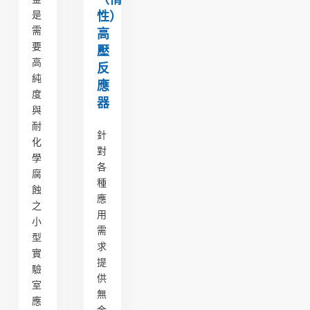
是
性）
需
高
要
壓
高
反
純
應
度
器
與
耐
針
化
對
學
各
腐
種
蝕
應
之
用
小
需
型
求
實
提
驗
供
室
無
應
金