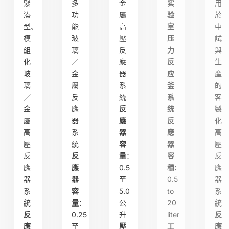
緊
多
金
实
用
湊
功
屬
验
於
型、
能
高
室
中
模
玻
壓
压
試
組
璃
反
力
與
化
／
應
反
生
玻
金
器
应
產
璃
屬
系
釜
的
／
反
統
系
客
金
應
反
统
製
屬
器
應
反
化
高
系
器
應
高
壓
統
容
器
壓
反
反
量
：
容
反
應
應
0.5
積:
應
器
器
至
0.5
器
系
容
5.0
to
系
統
量
：
公
20
統
反
0.25
升
liter
反
應
至
壓
工
應