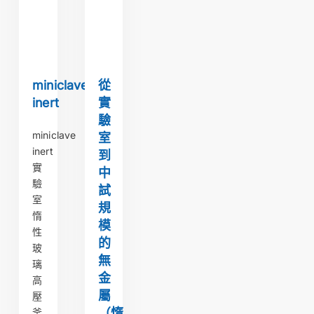
miniclave
從
inert
實
驗
miniclave
室
inert
到
實
中
驗
試
室
規
惰
模
性
的
玻
無
璃
金
高
屬
壓
（惰
釜