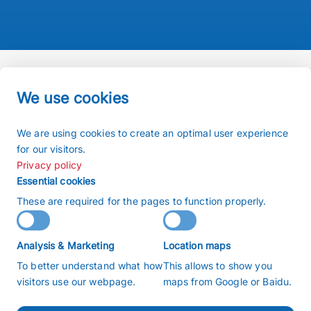
We use cookies
Imprint
We are using cookies to create an optimal user experience
Terms and conditions
for our visitors.
Privacy policy
Privacy policy
Sitemap
Essential cookies
Search
These are required for the pages to function properly.
Copyright 2026 © buchiglasuster
Analysis & Marketing
Location maps
沪ICP备2022009166号
To better understand what how
This allows to show you
沪公网安备31011202020859号
visitors use our webpage.
maps from Google or Baidu.