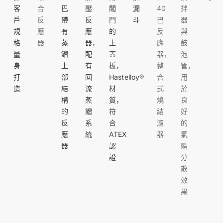
客
合
巴
壓
閥
漏
40
拌
戶
反
帶
反
門
斗
巴
器
規
應
有
應
的
反
與
格
器
蒸
器，
上
應
鼓
量
餾
配
蓋
器，
泡
身
上
有
板，
整
管，
打
部
回
Hastelloy®
合
用
造
結
流
材
式
於
構
蒸
質，
燒
良
的
餾
符
結
好
反
系
合
濾
的
應
統
ATEX
器
氣
器
認
體
證
分
散
效
果