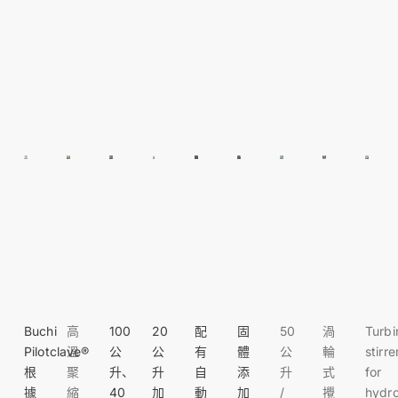
Buchi
高
100
20
配
固
50
渦
Turbi
Pilotclave®
溫
公
公
有
體
公
輪
stirre
根
聚
升、
升
自
添
升
式
for
據
縮
40
加
動
加
/
攪
hydr