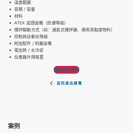
溫度範圍
容積 / 容量
材料
ATEX 認證設備（防爆等級）
攪拌驅動方式（如：通氣式攪拌器、適用高黏度物料）
控制與自動化等級
附加配件 / 附屬設備
電加熱 / 水冷卻
反應器升降裝置
索取產品資料
返回產品總覽
案例