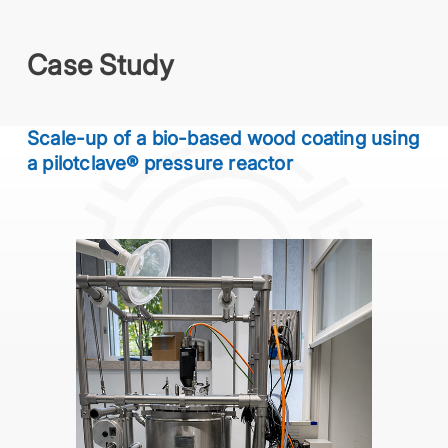
Case Study
Scale-up of a bio-based wood coating using
a pilotclave® pressure reactor