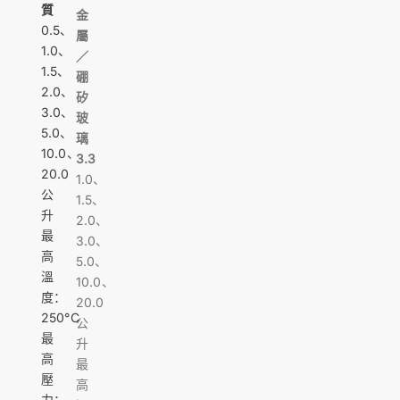
質
金
0.5、
屬
1.0、
／
1.5、
硼
2.0、
矽
3.0、
玻
5.0、
璃
10.0、
3.3
20.0
1.0、
公
1.5、
升
2.0、
最
3.0、
高
5.0、
溫
10.0、
度：
20.0
250°C
公
最
升
高
最
壓
高
力：