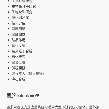
生質材料研究
生物高分子研究
生物煉製研究
催化劑測試
催化評估
腐蝕測量
腐蝕測試
結晶作用
氫化反應
奈米粒子合成
石化研究
聚合反應
製程開發
製程放大（擴大規模）
沸石合成
關於 kiloclave®
该多用途压力反应釜系统可适用大型不锈钢压力釜体。釜体液