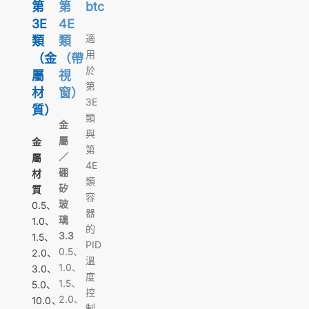
第
第
btc
3E
4E
適
類
類
用
（金
（帶
於
屬
視
第
材
窗）
3E
質）
類
金
與
屬
金
第
／
屬
4E
硼
材
類
矽
質
容
玻
0.5、
器
璃
1.0、
的
3.3
1.5、
PID
0.5、
2.0、
溫
1.0、
3.0、
度
1.5、
5.0、
控
2.0、
10.0、
制