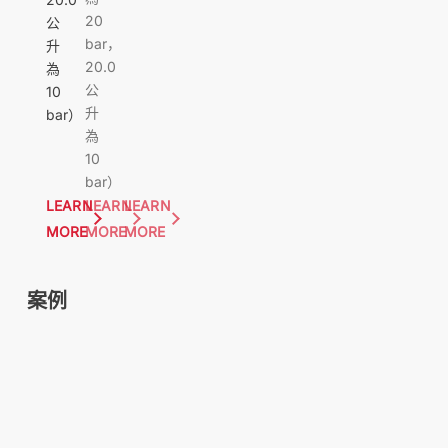
20
公
bar，
升
20.0
為
公
10
升
bar）
為
10
bar）
LEARN
LEARN
LEARN
MORE
MORE
MORE
案例