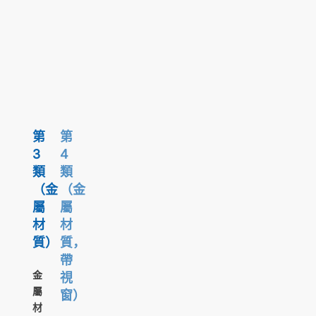
第
第
3
4
類
類
（金
（金
屬
屬
材
材
質）
質，
帶
金
視
屬
窗）
材