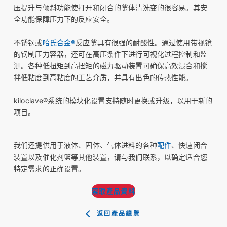
压提升与倾斜功能使打开和闭合的釜体清洗变的很容易。其安
全功能保障压力下的反应安全。
不锈钢或
哈氏合金®
反应釜具有很强的耐酸性。通过使用带视镜
的钢制压力容器，还可在高压条件下进行可视化过程控制和监
测。各种低扭矩到高扭矩的磁力驱动装置可确保高效混合和搅
拌低粘度到高粘度的工艺介质，并具有出色的传热性能。
kiloclave®系统的模块化设置支持随时更换或升级，以用于新的
项目。
我们还提供用于液体、固体、气体进料的各种
配件
、快速闭合
装置以及催化剂篮等其他装置，请与我们联系，以确定适合您
特定需求的正确设置。
索取產品資料
返回產品總覽