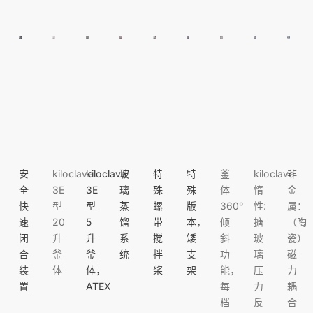
安
kiloclave
kiloclave
玻
特
特
釜
kiloclave
非
全
3E
3E
璃
殊
殊
体
惰
金
快
型
型
蒸
螺
版
360°
性:
属：
速
20
5
馏
带
本，
倾
搪
（陶
闭
升
升
系
搅
矮
斜
玻
瓷）
合
釜
釜
统
拌
支
功
璃
磁
装
体
体，
桨
架
能，
压
力
置
ATEX
每
力
耦
档
反
合