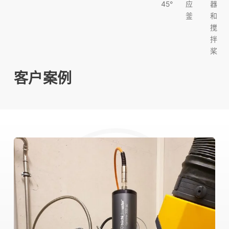
45°
应
器
釜
和
搅
拌
桨
客户案例