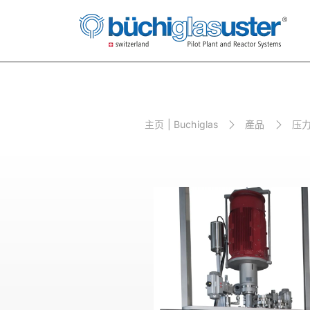
主⻚ | Buchiglas
產品
压