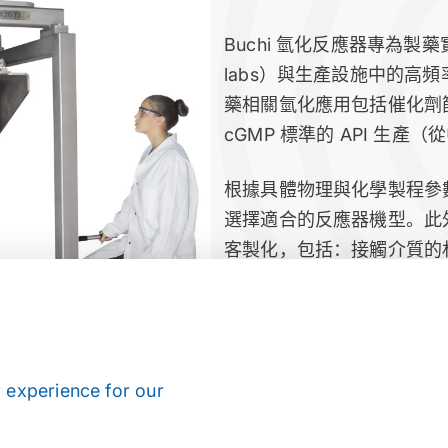
Buchi 氫化反應器專為製藥
labs）與生產設施中的高
藥相關氫化應用包括催化劑
cGMP 標準的 API 生產
根據具體物理與化學製程參
選擇適合的反應器機型。此
客製化，包括：接觸介質的
驅動扭力、攪拌器形式等多
扭力：10000 Ncm 磁
氣體分散式攪拌器
 experience for our
液壓升降系統
又见pilotclave